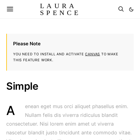
LAURA
SPENCE
Please Note
YOU NEED TO INSTALL AND ACTIVATE
CANVAS
TO MAKE
THIS FEATURE WORK.
Simple
Aenean eget mus orci aliquet phasellus enim.
Nullam felis dis viverra ridiculus blandit
consectetuer. Nisi lorem enim amet ut viverra
nascetur blandit justo tincidunt ante commodo vitae.