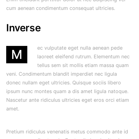
cum aenean condimentum consequat ultricies.
Inverse
ec vulputate eget nulla aenean pede
M
laoreet eleifend rutrum. Elementum nec
tellus sem sit mollis etiam massa quam
veni. Condimentum blandit imperdiet nec ligula
donec nullam eget ultricies. Quisque sociis libero
ipsum nunc montes quam a dis amet ligula natoque.
Nascetur ante ridiculus ultricies eget eros orci etiam
amet.
Pretium ridiculus venenatis metus commodo ante id